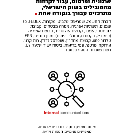
ארגונית ופרסום, עבור לקוחות
מהמובילים בשוק הישראלי,
מתרכזים עבורך בנקודה אחת
חברת החשמל, שטראוס, אלביט, מקורות, FEDEX, פז
שמנים, תשתיות אנרגיה, מנורה מבטחים, קבוצת
לובינסקי, אמבר, קבוצת אולטרייד, קבוצת אמיליה
(כימוביל, בקטוכם, עמגל-דיפוכם), מכון וינגייט, ERN,
טלדור one, קבוצת מהדרין, שופרסל נדל"ן, רות קרגו,
אירוקה, פרטנר, פמי בריאות, ביטוח ישיר, אלעל, EY,
רשת מועדוני הספורטן ועוד...
מיתוג מעסיק ותקשורת פנים ארגונית,
קמפיינים פנימיים, הפקות וידאו,