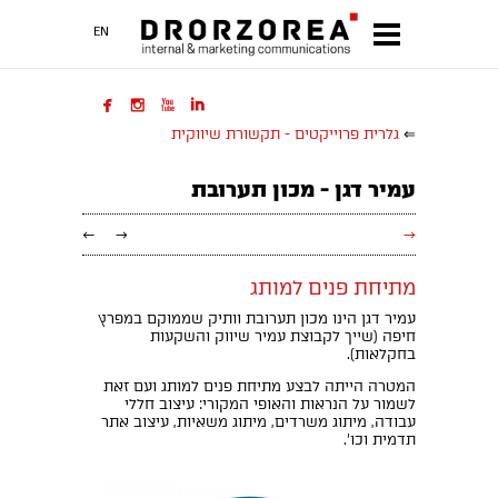
EN




⇐
גלרית פרוייקטים - תקשורת שיווקית
עמיר דגן - מכון תערובת
←
→
→
מתיחת פנים למותג
עמיר דגן הינו מכון תערובת וותיק שממוקם במפרץ
חיפה (שייך לקבוצת עמיר שיווק והשקעות
בחקלאות).
המטרה הייתה לבצע מתיחת פנים למותג ועם זאת
לשמור על הנראות והאופי המקורי: עיצוב חללי
עבודה, מיתוג משרדים, מיתוג משאיות, עיצוב אתר
תדמית וכו'.