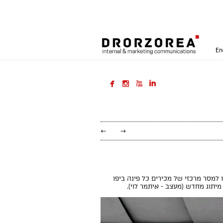
En




←
→
שרד הכלכלה והתעשייה מסתיים בהצלחה. והפעם urbanix. המסקנות סוכמו למסר מרכזי של מכירים כל פינה ביפו
מיתוג מחדש (מעצב - איתמר לוי).