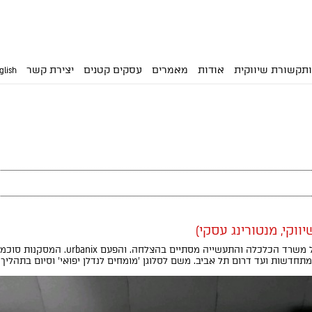
תקשורת שיווקית
אודות
מאמרים
עסקים קטנים
יצירת קשר
glish
יווקי, מנטורינג עסקי)
תהליך ייעוץ שיווקי נוסף במסגרת 'מעוף' של מ
תחדשות ועד דרום תל אביב. משם לסלוגן 'מומחים לנדלן יפואי' וסיום בתהליך 