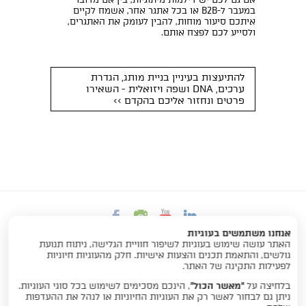
במעבר ל-B2B או בכל אתגר אחר, אשמח לקיים
איתכם סיעור מוחות, להבין לעומק את האתגרים,
ולסייע לכם לפצח אותם.
להתיעצות בעיניין בניית מותג, הגדרת
ערכים, DNA ושפה ויזואלית - השאירו
פרטים ונחזור אליכם בהקדם >>
אנחנו משתמשים בעוגיות
האתר עושה שימוש בעוגיות לשיפור חוויית הגלישה, ניתוח תנועת
גולשים, והתאמת תכנים והצעות אישיות. חלק מהעוגיות חיוניות
לפעילות התקינה של האתר.
ראשי
תקשורת פנים ארגונית
בלחיצה על
“מאשר הכול”
, הינכם מסכימים לשימוש בכל סוגי העוגיות.
תדמית ותקשורת שיווקית
אודות
מאמרים
ניתן גם לבחור לאשר רק את העוגיות החיוניות או לנהל את ההעדפות
עסקים קטנים
יצירת קשר