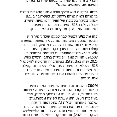
הבדל בתהליך, או שמדובר בסופו של דבר באותו
הסיפור עם ניואנסים שונים?
מיתוג למעשה הוא הדרך שבה אנחנו מספרים לעולם
מי אנחנו ולמה אנחנו רלוונטיים. כשמדובר ב B2C
אנחנו בעיקר בסביבה של חוויה ורלוונטיות אישית,
אבל בעולם הB2B המיתוג הופך להיות שפה
שמבססת אמון, ערך עסקי ותמיכה לאורך זמן.
קחו את
Wix
למשל, כבר כמעט שכחנו איך היא
הביאה מהפכה ששינתה את כללי המשחק ואפשרה
לכל אחד לבנות אתר בקלות, עם ממשק drag-and-
drop פשוט ובלי שום צורך בקוד מסובך. היום יש ל
Wix כ 263 מיליון משתמשים רשומים, ומתוכם כ
824,589 חנויות אונליין פעילות ברחבי העולם (Wix
Statistics may 2025). כשהחברה החליטה להיכנס ל
B2B היא לא רק סיפקה את הכלי, היא בנתה קהילה
של מעצבים וסוכנויות, הוסיפה תמיכה מקצועית
וכלים ניהוליים שהפכו את המשתמשים לשותפים
אסטרטגיים.
ZOOM
היא דוגמה נוספת למתיחת המותג ושינוי
תפיסה. בתקופת הקורונה כולנו גלינו אותה לשיחות
משפחתיות, לשיעורי יוגה או לחינוך מרחוק, אבל
בעולמות הB2B היא עשתה קפיצה אסטרטגית:
שילבה לאחרונה יכולות AI מתקדמות, חיזקה
אינטגרציות עם מערכות ארגוניות, והדגישה ערכים
של אבטחה ושיתופי פעולה. על פי נתוני
TechRadar
(אוקטובר 2025), זום מחזיקה ב-55.91% מנתח השוק