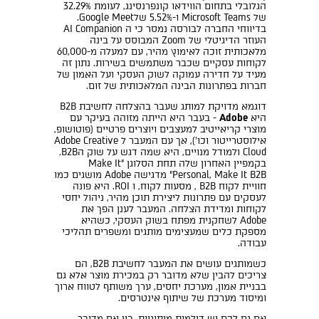
הגלובלי בתחום הווידאו קונפרנסינג, לעומת 32.29%
של Microsoft Teams ו-5.52% שלGoogle Meet.
בדיווחי החברה לבורסה נמסר כי ה AI Companion
העוזר הדיגיטלי של Zoom המבוסס על בינה
מלאכותית זוכה לאימוץ מהיר, עם למעלה מ-60,000
לקוחות עסקיים שכבר משתמשים בשירות. נתון זה
מעיד על חדירה עמוקה לשוק העסקי ועל האמון של
חברות בפתרונות הבינה המלאכותית של זום.
דוגמא מדויקת למותג שעבר בהצלחה לחשיבת B2B
היא
Adobe
- בעבר היא הייתה מזוהה בעיקר עם
מוצרי קריאייטיב למעצבים ויוצרים פרטיים (פוטושופ,
אילוסטרייטור וכו'), אך עם המעבר ל Adobe Creative
Cloud ולמודל מנויים, היא שמה דגש על שוק הB2B.
בקמפיין האחרון שלה תחת הסלוגן "Make It
Personal, Make It B2B" מדגישה Adobe מושגים כמו
חוויית לקוח B2B , מסעות לקוח, ו ROI. היא פונה
לעסקים עם פתרונות ליצירת תוכן מהיר, ניהול יחסי
לקוחות ומדידת הצלחה. המעבר לענן הפך את
Adobe לשחקנית מפתח בשוק העסקי, כשהיא
מספקת כלים שמעצימים מותגים ומשפרים תהליכי
עבודה.
כשמותגים עושים את המעבר לחשיבת B2B, הם
צריכים להבין שלא מדובר רק במכירת מוצר אלא גם
בבניית אמון, מערכת יחסים, ערך משותף לטווח ארוך
ומיסוד מערכת של שיתוף אינטרסים.
אם גם לכם יש דילמות מיתוגיות, בין אם מדובר