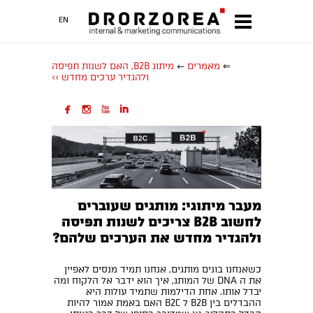
EN
⇐
מאמרים
←
מיתוג B2B, האם לשנות תפיסה
ולהגדיר ערכים מחדש >>




מעבר מיתוגי: מותגים שעוברים
לחשוב B2B צריכים לשנות תפיסה
ולהגדיר מחדש את הערכים שלהם?
כשאנחנו בונים מותגים, אנחנו תמיד מנסים לאפיין
את ה DNA של המותג, איך הוא ידבר אל הלקוח ומה
יבדל אותו. אחת הדילמות שתמיד עולות היא
ההבדלים בין B2B ל B2C האם באמת אמור להיות