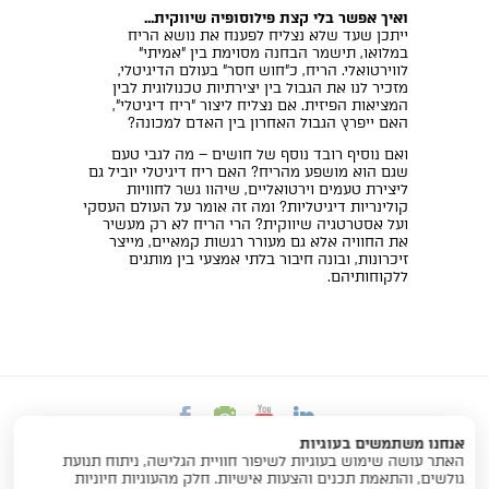
ואיך אפשר בלי קצת פילוסופיה שיווקית...
ייתכן שעד שלא נצליח לפענח את נושא הריח
במלואו, תישמר הבחנה מסוימת בין "אמיתי"
לווירטואלי. הריח, כ"חוש חסר" בעולם הדיגיטלי,
מזכיר לנו את הגבול בין יצירתיות טכנולוגית לבין
המציאות הפיזית. אם נצליח ליצור "ריח דיגיטלי",
האם ייפרץ הגבול האחרון בין האדם למכונה?
ואם נוסיף רובד נוסף של חושים – מה לגבי טעם
שגם הוא מושפע מהריח? האם ריח דיגיטלי יוביל גם
ליצירת טעמים וירטואליים, שיהוו גשר לחוויות
קולינריות דיגיטליות? ומה זה אומר על העולם העסקי
ועל אסטרטגיה שיווקית? הרי הריח לא רק מעשיר
את החוויה אלא גם מעורר רגשות קמאיים, מייצר
זיכרונות, ובונה חיבור בלתי אמצעי בין מותגים
ללקוחותיהם.
אנחנו משתמשים בעוגיות
האתר עושה שימוש בעוגיות לשיפור חוויית הגלישה, ניתוח תנועת
גולשים, והתאמת תכנים והצעות אישיות. חלק מהעוגיות חיוניות