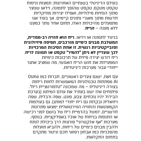
בעולם הדיגיטלי בשנתיים האחרונות: תמצות וניסוח
טקסט מטקס, טקסט שהופך לתמונה, וידאו שנוצר
מתוך הנחיות מילוליות, ואפילו יצירות מוזיקליות
חדשות מתוך מאגרי נתונים קיימים. אך בעוד אנו
מתפעלים מהיכולות האלו, תחום אחד נותר כמעט
ללא מענה –
הריח
.
בניגוד לתמונה או וידאו,
ר
יח הוא חוויה רב-ממדית,
המשלבת מבנים כימיים מורכבים, תפיסה פיזיולוגית
וסובייקטיביות רגשית. זו אחת הסיבות המרכזיות
לכך שעדיין לא ניתן "להמיר" טקסט או תמונה לריח
.
ריח דורש יצירה פיזית של תרכובות כימיות
המפעילות את חוש הריח האנושי, מה שמציב אתגר
ייחודי עבור מערכות דיגיטליות.
עם זאת, ישנם צעדים ראשוניים, חברות כמו Osmo
AI מפתחות טכנולוגיות המאפשרות לחוות ריחות
בצורה דיגיטלית – מה שמכונה "טלפורטציית ריח".
פיתוחים אלו ישנו בעתיד את עולם המיתוג (בערכת
הבידול יהיו נוכחים: צבע, פונט, שפה ורבלית, שפה
ויזואלית ובקלות גם ריח יחודי למותג). גם בעולמות
הקמעונאות והחוויה הווירטואלית ימצאו פתרונות
חדשניים, למשל בהדמיית ריח של בושם לפני רכישה
או התנסות בניחוח של אוכל באפליקציות. בנוסף,
מערכות "אף אלקטרוני" פורצות דרך ביכולת לנתח
ולהבין מבנים כימיים של ריחות, ולהביא תועלות
מהפכניות כמו אבחון רפואי חכם וניטור מתקדם
בתחום החקלאות.