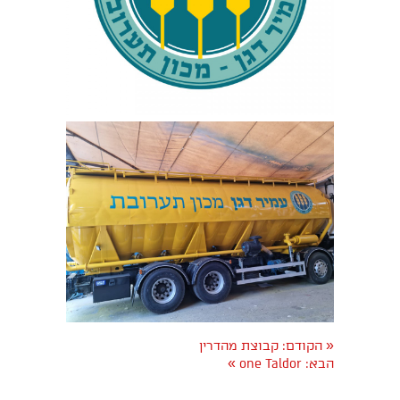
«
הקודם:
קבוצת מהדרין
»
הבא:
one Taldor