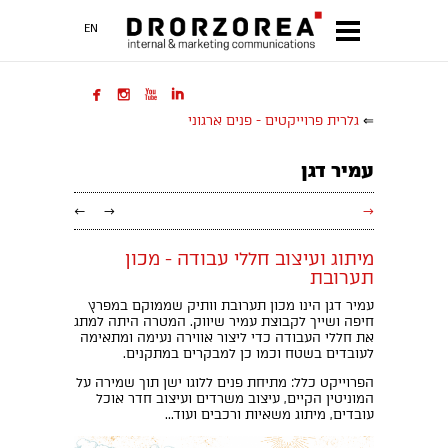
EN




⇐
גלרית פרוייקטים - פנים ארגוני
עמיר דגן
←
→
→
מיתוג ועיצוב חללי עבודה - מכון
תערובת
עמיר דגן הינו מכון תערובת וותיק שממוקם במפרץ
חיפה ושייך לקבוצת עמיר שיווק. המטרה היתה למתג
את חללי העבודה כדי ליצור אווירה נעימה ומתאימה
לעובדים בשטח וכמו כן למבקרים במתקנים.
הפרוייקט כלל: מתיחת פנים ללוגו ישן תוך שמירה על
המוניטין הקיים, עיצוב משרדים ועיצוב חדר אוכל
עובדים, מיתוג משאיות ורכבים ועוד...