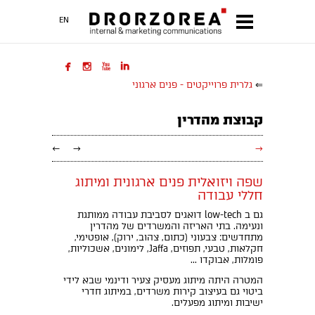
EN




⇐
גלרית פרוייקטים - פנים ארגוני
קבוצת מהדרין
←
→
→
שפה ויזואלית פנים ארגונית ומיתוג
חללי עבודה
גם ב low-tech דואגים לסביבת עבודה ממותגת
ונעימה. בתי האריזה והמשרדים של מהדרין
מתחדשים: צבעוני (כתום, צהוב, ירוק), אופטימי,
חקלאות, טבעי, תפוזים, Jaffa, לימונים, אשכוליות,
פומלות, אבוקדו ...
המטרה היתה מיתוג מעסיק צעיר ודינמי שבא לידי
ביטוי גם בעיצוב קירות משרדים, במיתוג חדרי
ישיבות ומיתוג מפעלים.