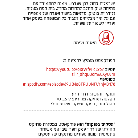
ישראלית כחול לבן שנדרש ממנה להתמודד עם
פתיחת שוק החלב לתחרות מחו"ל. בית קפה מצליח,
גלידריית בוטיק, סדנאות בישול ואגדה של מאפייה
וגם על איך מצליחים לעבוד כל המשפחה בעסק אחד
ועדיין לשמור על שפיות.
האזנה נעימה
הפודקאסט מומלץ להאזנה ב:
יוטיוב
https://youtu.be/oTaWfPFqL9o?
si=1_ahqEOom6LXyUJm
ספוטיפיי
https://open.spotify.com/episode/69UB4a8FRUuNFLYhjvB47d
תחקיר והגשה: דרור זורע
הקלטה ומוזיקה מקורית: ליאב טל
ניהול תוכן, הפקה ומיקס: שלומי גוילי
"עסקים בפוקוס"
הוא פודקאסט במסגרת פרויקט
קהילתי של רדיו עמק חפר, שבו אני משוחח
אינטימית ופוגש ספורים מרתקים של עסקים