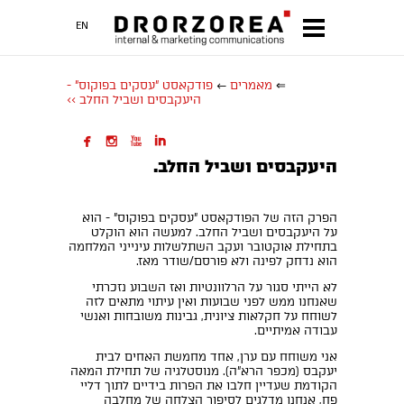
EN
⇐
מאמרים
←
פודקאסט "עסקים בפוקוס" -
היעקבסים ושביל החלב >>




היעקבסים ושביל החלב.
הפרק הזה של הפודקאסט "עסקים בפוקוס" - הוא
על היעקבסים ושביל החלב. למעשה הוא הוקלט
בתחילת אוקטובר ועקב השתלשלות עינייני המלחמה
הוא נדחק לפינה ולא פורסם/שודר מאז.
לא הייתי סגור על הרלוונטיות ואז השבוע נזכרתי
שאנחנו ממש לפני שבועות ואין עיתוי מתאים לזה
לשוחח על חקלאות ציונית, גבינות משובחות ואנשי
עבודה אמיתיים.
אני משוחח עם ערן, אחד מחמשת האחים לבית
יעקבס (מכפר הרא"ה). מנוסטלגיה של תחילת המאה
הקודמת שעדיין חלבו את הפרות בידיים לתוך דליי
פח, אנחנו מדלגים לסיפור הצלחה של מחלבה